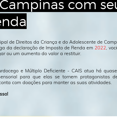
 Campinas com se
enda
cipal de Direitos da Criança e do Adolescente de Cam
ega da declaração de Imposto de Renda em
2022
, voc
r ou um aumento do valor a restituir.
urdocego e Múltiplo Deficiente - CAIS atua há qua
sensorial para
que elas se tornem protagonistas d
conta com doações para manter as suas atividades.
sso!